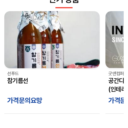
선푸드
굿앤컴퍼니
참기름선
공간디자
(인테리
가격문의요망
가격문