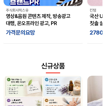
주식회사픽스유
킨텀
영상&음원 콘텐츠 제작, 방송광고
국산 U
대행, 온오프라인 광고, PR
칫솔 살
여행용 
가격문의요망
2780
1인용)
유치원 
신규상품