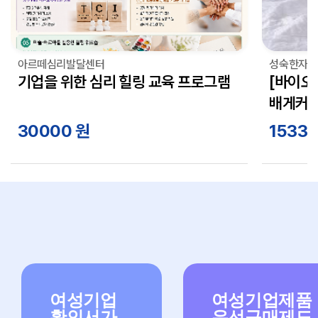
아르떼심리발달센터
성숙한자매
기업을 위한 심리 힐링 교육 프로그램
[바이오
배게커버 
30000
원
1533
여성기업
여성기업제품
확인서가
우선구매제도